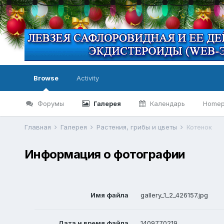
Browse
Activity
Форумы
Галерея
Календарь
Home
Главная
Галерея
Растения, грибы и цветы
Котенок
Информация о фотографии
Имя файла
gallery_1_2_426157.jpg
Дата и время файла
1409770219