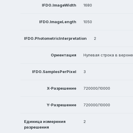
IFD0.ImageWidth
1680
IFD0.ImageLength
1050
IFD0.PhotometricInterpretation
2
Ориентация
Нулевая строка в верхне
IFD0.SamplesPerPixel
3
X-Разрешение
720000/10000
Y-Разрешение
720000/10000
Единица измерения
2
разрешения