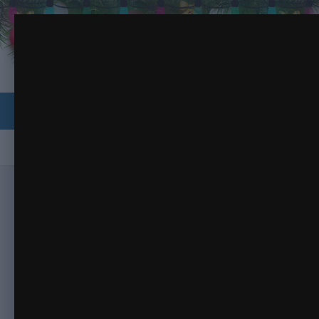
Цветочный натюрморт
Browse
Activity
Форумы
Галерея
Календарь
Home
Главная
Галерея
Растения, грибы и цветы
Цветочный