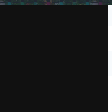
Подписчики
1
page
Файлы
Администрация
Пользователи онл
 натюрморт