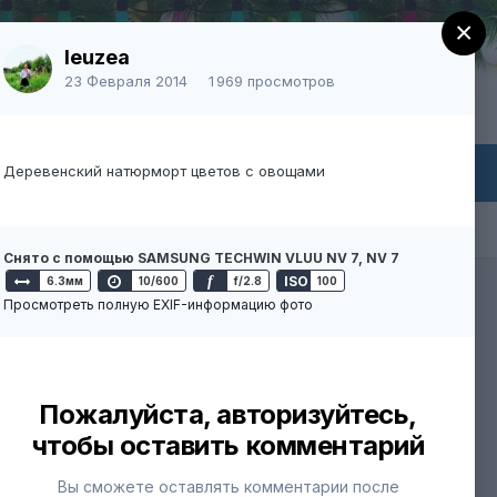
×
leuzea
23 Февраля 2014
1 969 просмотров
Уже есть аккаунт? Войти
Деревенский натюрморт цветов с овощами
айн
Снято с помощью SAMSUNG TECHWIN VLUU NV 7, NV 7
f
ISO
Вся активность
6.3мм
10/600
f/2.8
100
Просмотреть полную EXIF-информацию фото
Пожалуйста, авторизуйтесь,
чтобы оставить комментарий
Вы сможете оставлять комментарии после