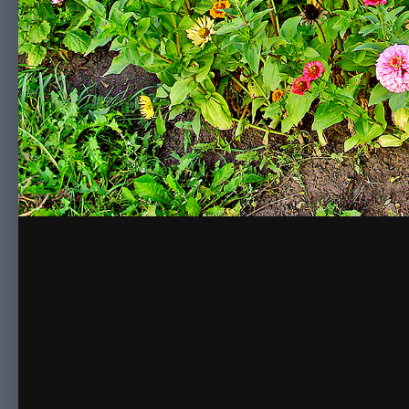
Цветочный натюрморт
Автор:
leuzea
23 Февраля 2014
1 969 просмотров
Другие и
Деревенский натюрморт цветов с овощами
Комментариев для отображения не найдено.
Пожалуйст