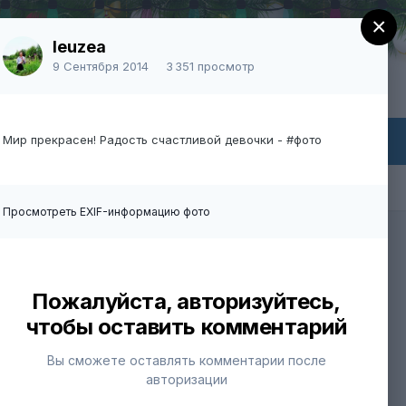
×
leuzea
9 Сентября 2014
3 351 просмотр
Уже есть аккаунт? Войти
Мир прекрасен! Радость счастливой девочки - #фото
айн
Просмотреть EXIF-информацию фото
Вся активность
Пожалуйста, авторизуйтесь,
чтобы оставить комментарий
Вы сможете оставлять комментарии после
авторизации