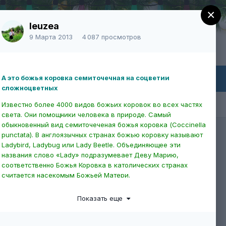
×
leuzea
9 Марта 2013
4 087 просмотров
Уже есть аккаунт? Войти
А это божья коровка семиточечная на соцветии
сложноцветных
айн
Известно более 4000 видов божьих коровок во всех частях
света. Они помощники человека в природе. Самый
обыкновенный вид семиточеченая божья коровка (Coccinella
Вся активность
punctata). В англоязычных странах божью коровку называют
Ladybird, Ladybug или Lady Beetle. Объединяющее эти
названия слово «Lady» подразумевает Деву Марию,
соответственно Божья Коровка в католических странах
считается насекомым Божьей Матери.
Показать еще