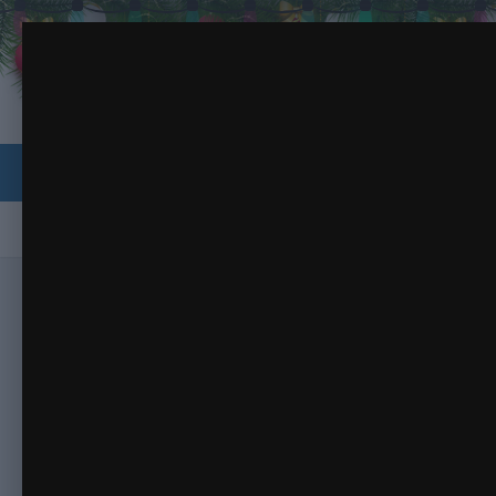
Божья коровка от Девы Марии
Browse
Activity
Форумы
Галерея
Календарь
Home
Главная
Галерея
Растения, грибы и цветы
Божья кор