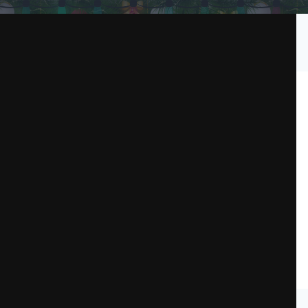
Подписчики
1
page
Файлы
Администрация
Пользователи онл
овка от Девы Марии