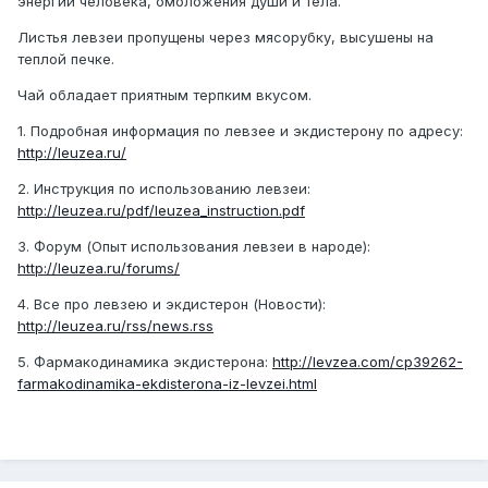
энергии человека, омоложения души и тела.
Листья левзеи пропущены через мясорубку, высушены на
теплой печке.
Чай обладает приятным терпким вкусом.
1. Подробная информация по левзее и экдистерону по адресу:
http://leuzea.ru/
2. Инструкция по использованию левзеи:
http://leuzea.ru/pdf/leuzea_instruction.pdf
3. Форум (Опыт использования левзеи в народе):
http://leuzea.ru/forums/
4. Все про левзею и экдистерон (Новости):
http://leuzea.ru/rss/news.rss
5. Фармакодинамика экдистерона:
http://levzea.com/cp39262-
farmakodinamika-ekdisterona-iz-levzei.html