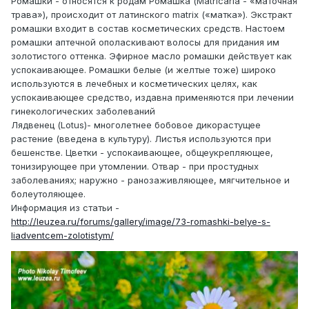
Ромашки - относятся к родам Ромашка (Matricaria - «маточная
трава»), происходит от латинского matrix («матка»). Экстракт
ромашки входит в состав косметических средств. Настоем
ромашки аптечной ополаскивают волосы для придания им
золотистого оттенка. Эфирное масло ромашки действует как
успокаивающее. Ромашки белые (и желтые тоже) широко
используются в лечебных и косметических целях, как
успокаивающее средство, издавна применяются при лечении
гинекологических заболеваний
Лядвенец (Lotus)- многолетнее бобовое дикорастущее
растение (введена в культуру). Листья используются при
бешенстве. Цветки - успокаивающее, общеукрепляющее,
тонизирующее при утомлении. Отвар - при простудных
заболеваниях; наружно - ранозаживляющее, мягчительное и
болеутоляющее.
Информация из статьи -
http://leuzea.ru/forums/gallery/image/73-romashki-belye-s-
liadventcem-zolotistym/