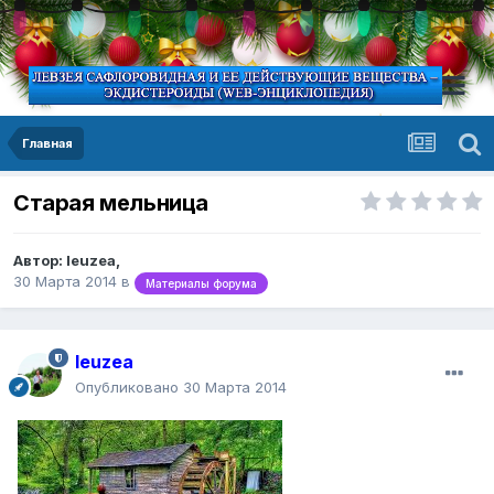
Главная
Старая мельница
Автор:
leuzea
,
30 Марта 2014
в
Материалы форума
leuzea
Опубликовано
30 Марта 2014