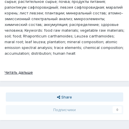
сырье; растительное сырье; почва; продукты питания;
рапонтикум сафлоровидный; левзея сафлоровидная; маралий
корень; лист левзеи; плантации; минеральный состав; атомно-
эмиссионный спектральный анализ; микроэлементы;
химический состав; аккумуляция; распределение; здоровье
человека; Keywords: food raw materials; vegetable raw materials;
soil; food; Rhaponticum carthamoides; Leuzea carthamoides;
maral root; leaf leuzea; plantation; mineral composition; atomic
emission spectral analysis; trace elements; chemical composition;
accumulation; distribution; human healt
Читать дальше
Share
Подписчики
0