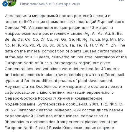
Опубликовано
6 Сентября 2018
Исследовали минеральный состав растений левзеи в
возрасте 8-10 лет из промышленных плантаций Европейского
Севера РФ. Установлены концентрации для 43 макро- и
микроэлементов в растительном сырье: Ag, Al, As, Au, B, Ba,
Be, Bi, Ca, Cd, Co, Cr, Cu, Fe, Ga, Ge, Hf, Hg, In, La, Mg, Mn, Mo,
Nb, Ni, P, Pb, Pd, Pt, Sb, Sc, Si, Sn, Ta, Te, Ti, Tl, V, W, Y, Zn. The
data on the mineral composition of plants Leuzea carthamoides
at the age of 8-10 years, cultivated on industrial plantations of the
European North of Russia (Arkhangelsk region) are given.
Concentrations and variations were determined for 43 macro-
and microelements in plant raw materials grown on different soil
types and for three different phases of plant development.
Научная статья: Особенности минерального состава левзеи
сафлоровидной с многолетних плантаций европейского
Северо-Востока России // Химия и компьютерное
моделирование. Бутлеровские сообщения. 2001, Т. 2, № 5. С.
26-27. Заголовок автора: Минеральный состав листа левзеи
сафлорвидной | Features of the mineral composition of
Rhaponticum carthamoides from perennial plantations of the
European North-East of Russia Ключевые слова: пищевое