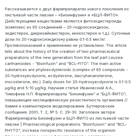
Рассказывается о двух фармпрепаратах нового поколения из
листьевой части левзеи – «Биоинфузин» и «БЦЛ-ФИТО».
Действующими веществами являются фитоэкдистероиды
(комплекс из 65 соединений – 20-гидроксиэкдизон,
экдистерон, дакрихайнанстерон, инокостерон и т.д.). Суточные
дозы по 20-гидроксиэкдизону равны 0.1-0.5 мкг/кг.
Противопоказаний к применению не установлено. The article
tells about the history of the creation of two pharmaceutical
preparations of the new generation from the leaf part Leuzea
carthamoides - "Bioinfuzin" and "BCL-FITO". The main active
substances are phytoecdysteroids (complex of 65 compounds -
20-hydroxyecdysone, ecdysterone, dacryhanansterone,
inocosterone, etc.). Daily doses for 20-hydroxyecdysone is 0.1-0.5
μg/kg and 5-10 μg/kg. Научная статья: Ивановский А.А.,
Тимофеев Н.П. Фармпрепараты "Биоинфузин" и "БЦЛ-ФИТО",
повышающие неспецифическую резистентность организма //
Химия и компьютерное моделирование. Бутлеровские
сообщения. 2001, Т. 2, № 5. С. 29-30. Заголовок автора:
Фармпрепараты Биоинфузин и БЦЛ-ФИТО из листьевой части
левзеи | Pharmacological preparations "Bioinfusion" and "BCL-
PHYTO", increase nonspecific resistance of the organism