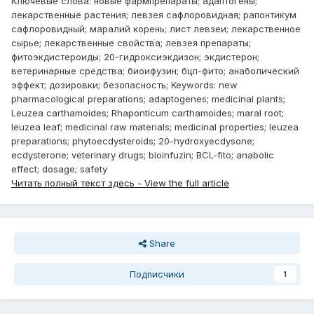
Ключевые слова: новые фармпрепараты; адаптогены;
лекарственные растения; левзея сафлоровидная; рапонтикум
сафлоровидный; маралий корень; лист левзеи; лекарственное
сырье; лекарственные свойства; левзея препараты;
фитоэкдистероиды; 20-гидроксиэкдизон; экдистерон;
ветеринарные средства; биоифузин; бцл-фито; анаболический
эффект; дозировки; безопасность; Keywords: new
pharmacological preparations; adaptogenes; medicinal plants;
Leuzea carthamoides; Rhaponticum carthamoides; maral root;
leuzea leaf; medicinal raw materials; medicinal properties; leuzea
preparations; phytoecdysteroids; 20-hydroxyecdysone;
ecdysterone; veterinary drugs; bioinfuzin; BCL-fito; anabolic
effect; dosage; safety
Читать полный текст здесь - View the full article
Share
Подписчики
1