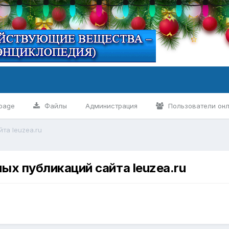
page
Файлы
Администрация
Пользователи он
та leuzea.ru
х публикаций сайта leuzea.ru