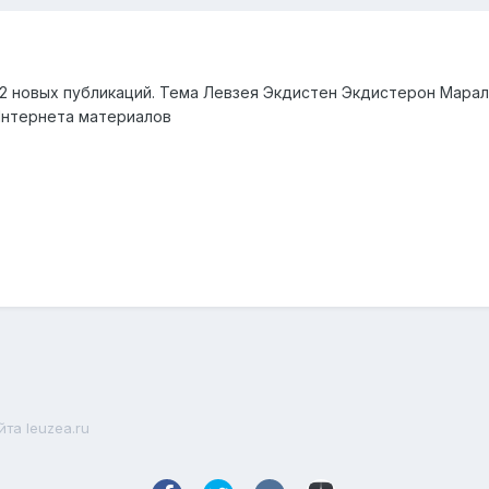
2 новых публикаций. Тема Левзея Экдистен Экдистерон Маралий
Интернета материалов
та leuzea.ru