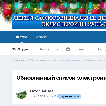
Browse
Activity
Форумы
Галерея
Календарь
Home
Главная
Обновленный список электронных публикаций сай
Обновленный список электронны
Автор:
leuzea
,
19 Января 2012
в
Научные статьи