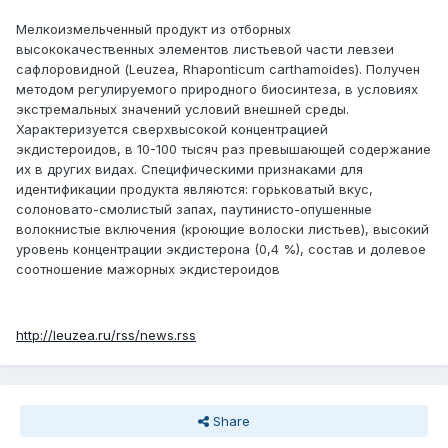
Мелкоизмельченный продукт из отборных
высококачественных элементов листьевой части левзеи
сафлоровидной (Leuzea, Rhaponticum carthamoides). Получен
методом регулируемого природного биосинтеза, в условиях
экстремальных значений условий внешней среды.
Характеризуется сверхвысокой концентрацией
экдистероидов, в 10-100 тысяч раз превышающей содержание
их в других видах. Специфическими признаками для
идентификации продукта являются: горьковатый вкус,
солоновато-смолистый запах, паутинисто-опушенные
волокнистые включения (кроющие волоски листьев), высокий
уровень концентрации экдистерона (0,4 %), состав и долевое
соотношение мажорных экдистероидов
http://leuzea.ru/rss/news.rss
Share