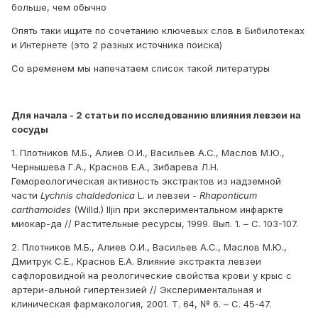
больше, чем обычно
Опять таки ищите по сочетанию ключевых слов в Бибилотеках
и Интернете (это 2 разных источника поиска)
Со временем мы напечатаем список такой литературы
Для начала - 2 статьи по исследованию влияния левзеи на
сосуды
1. Плотников М.Б., Алиев О.И., Васильев А.С., Маслов М.Ю.,
Чернышева Г.А., Краснов Е.А., Зибарева Л.Н.
Гемореологическая активность экстрактов из надземной
части
Lychnis chaldedonica
L. и левзеи -
Rhaponticum
carthamoides
(Willd.) Iljin при экспериментальном инфаркте
миокар-да // Растительные ресурсы, 1999. Вып. 1. – С. 103-107.
2. Плотников М.Б., Алиев О.И., Васильев А.С., Маслов М.Ю.,
Дмитрук С.Е., Краснов Е.А. Влияние экстракта левзеи
сафлоровидной на реологические свойства крови у крыс с
артери-альной гипертензией // Экспериментальная и
клиническая фармакология, 2001. Т. 64, № 6. – С. 45-47.