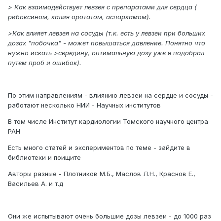
> Как взаимодействует левзея с препаратами для сердца (
рибоксином, калия оротатом, аспаркамом).
>Как влияет левзея на сосуды (т.к. есть у левзеи при больших
дозах "побочка" - может повышаться давление. Понятно что
нужно искать >середину, оптимальную дозу уже я подобрал
путем проб и ошибок).
По этим направлениям - влиянию левзеи на сердце и сосуды -
работают несколько НИИ - Научных институтов
В том числе Институт кардиологии Томского научного центра
РАН
Есть много статей и экспериментов по теме - зайдите в
библиотеки и поищите
Авторы разные - Плотников М.Б., Маслов Л.Н., Краснов Е.,
Васильев А. и т.д
Они же испытывают очень большие дозы левзеи - до 1000 раз