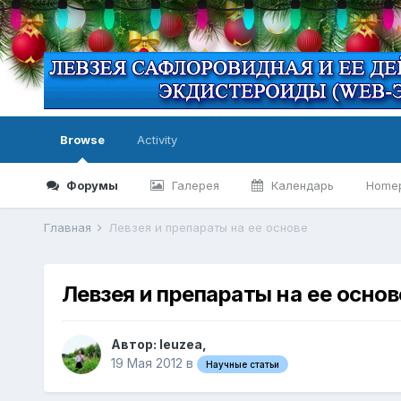
Browse
Activity
Форумы
Галерея
Календарь
Home
Главная
Левзея и препараты на ее основе
Левзея и препараты на ее основ
Автор:
leuzea
,
19 Мая 2012
в
Научные статьи