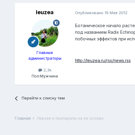
leuzea
Опубликовано
19 Мая 2012
Ботаническое начало расте
под названием Radix Echino
побочных эффектов при исп
Главные
администраторы
http://leuzea.ru/rss/news.rss
2,3k
Пол:
Мужчина
Перейти к списку тем
Главная
Левзея и препараты на ее основе