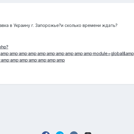
авка в Украину г. Запорожье?и сколько времени ждать?
.php?
amp;amp;amp;amp;amp;amp;amp;amp;amp;amp;module=global&amp
p;amp;amp;amp;amp;amp;amp;amp