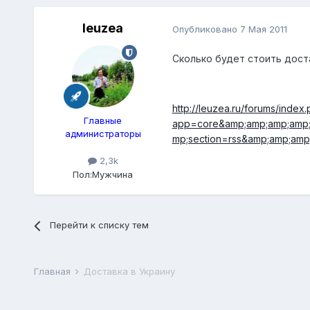
leuzea
Опубликовано
7 Мая 2011
Сколько будет стоить дост
http://leuzea.ru/forums/index
Главные
app=core&amp;amp;amp;amp;
администраторы
mp;section=rss&amp;amp;am
2,3k
Пол:
Мужчина
Перейти к списку тем
Главная
Доставка в Украину