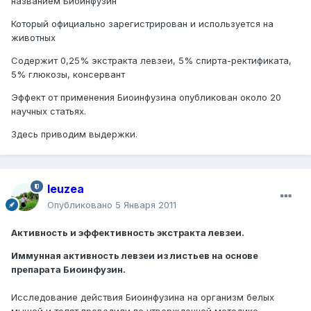
названием Биоинфузин
Который официально зарегистрирован и используется на
животных
Содержит 0,25% экстракта левзеи, 5% спирта-ректификата,
5% глюкозы, консервант
Эффект от применения Биоинфузина опубликован около 20
научных статьях.
Здесь приводим выдержки.
leuzea
Опубликовано
5 Января 2011
Активность и эффективность экстракта левзеи.
Иммунная активность левзеи из листьев на основе
препарата Биоинфузин.
Исследование действия Биоинфузина на организм белых
мышей и телят проводили по утвержденной методике.