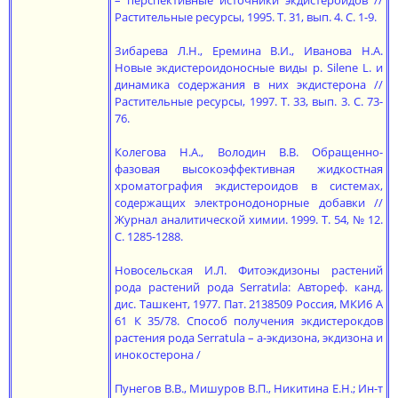
– перспективные источники экдистероидов //
Растительные ресурсы, 1995. Т. 31, вып. 4. С. 1-9.
Зибарева Л.Н., Еремина В.И., Иванова Н.А.
Новые экдистероидоносные виды р. Silene L. и
динамика содержания в них экдистерона //
Растительные ресурсы, 1997. Т. 33, вып. 3. С. 73-
76.
Колегова Н.А., Володин В.В. Обращенно-
фазовая высокоэффективная жидкостная
хроматография экдистероидов в системах,
содержащих электронодонорные добавки //
Журнал аналитической химии. 1999. Т. 54, № 12.
С. 1285-1288.
Новосельская И.Л. Фитоэкдизоны растений
рода растений рода Serratиla: Автореф. канд.
дис. Ташкент, 1977. Пат. 2138509 Россия, МКИ6 А
61 К 35/78. Cпособ получения экдистерокдов
растения рода Serratula – а-экдизона, экдизона и
инокостерона /
Пунегов В.В., Мишуров В.П., Никитина Е.Н.; Ин-т