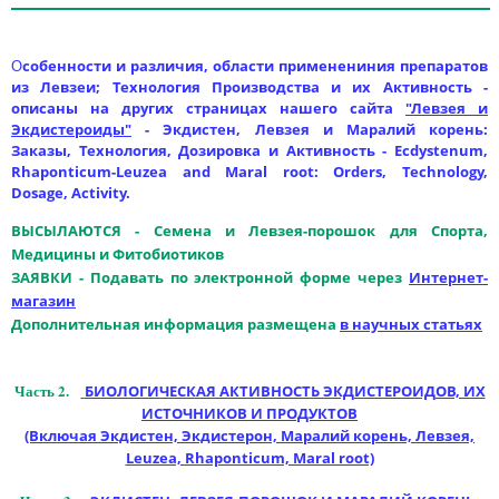
собенности и различия, области применениния препаратов
О
из Левзеи; Технология Производства и их Активность -
описаны на других страницах нашего сайта
"Левзея и
Экдистероиды"
- Экдистен, Левзея и Маралий корень:
Заказы, Технология, Дозировка и Активность - Ecdystenum,
Rhaponticum-Leuzea and Maral root: Orders, Technology,
Dosage, Activity.
ВЫСЫЛАЮТСЯ - Семена и Левзея-порошок для Спорта,
Медицины и Фитобиотиков
ЗАЯВКИ - Подавать по электронной форме через
Интернет-
магазин
Дополнительная информация размещена
в научных статьях
Часть 2.
БИОЛОГИЧЕСКАЯ АКТИВНОСТЬ ЭКДИСТЕРОИДОВ, ИХ
ИСТОЧНИКОВ И ПРОДУКТОВ
(Включая Экдистен, Экдистерон, Маралий корень, Левзея,
Leuzea, Rhaponticum, Maral root)