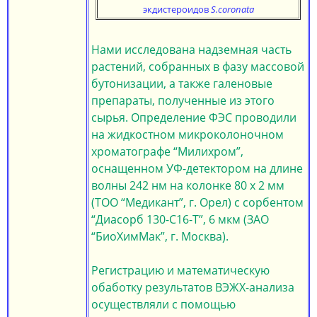
экдистероидов
S.coroпata
Нами исследована надземная часть
растений, собранных в фазу массовой
бутонизации, а также галеновые
препараты, полученные из этого
сырья. Определение ФЭС проводили
на жидкостном микроколоночном
хроматографе “Милихром”,
оснащенном УФ-детектором на длине
волны 242 нм на колонке 80 х 2 мм
(ТОО “Медикант”, г. Орел) с сорбентом
“Диасорб 130-С16-Т”, 6 мкм (ЗАО
“БиоХимМак”, г. Москва).
Регистрацию и математическую
обаботку результатов ВЭЖХ-анализа
осуществляли с помощью