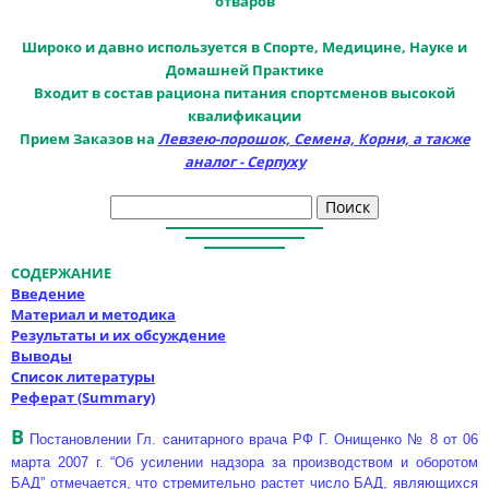
отваров
Широко и давно используется в Спорте, Медицине, Науке и
Домашней Практике
Входит в состав рациона питания спортсменов высокой
квалификации
Прием Заказов на
Левзею-порошок, Семена, Корни, а также
аналог - Серпуху
СОДЕРЖАНИЕ
Введение
Материал и методика
Результаты и их обсуждение
Выводы
Список литературы
Реферат (Summary)
В
Постановлении Гл. санитарного врача РФ Г. Онищенко № 8 от 06
марта 2007 г. “Об усилении надзора за производством и оборотом
БАД” отмечается, что стремительно растет число БАД, являющихся