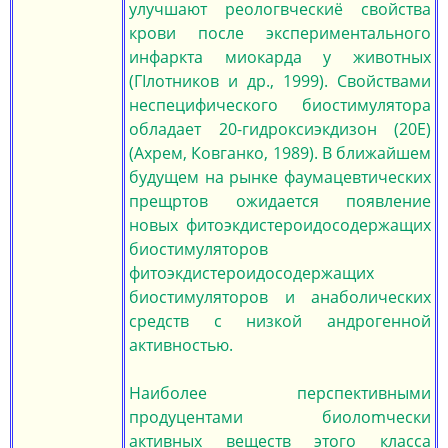
улучшают реологвческиё свойства
крови после экспериментального
инфаркта миокарда у животных
(ГIлотников и др., 1999). Свойствами
неспецифического биостимулятора
обладает 20-гидроксиэкдизон (20Е)
(Ахрем, Ковганко, 1989). В ближайшем
будущем на рынке фаумацевтических
прещртов ожидается появление
новых фитоэкдистероидосодержащих
биостимуляторов
фитоэкдистероидосодержащих
биостимуляторов и анаболических
средств с низкой андрогенной
активностью.
Наиболее перспективными
продуцентами биолоmчески
активных веществ этого класса