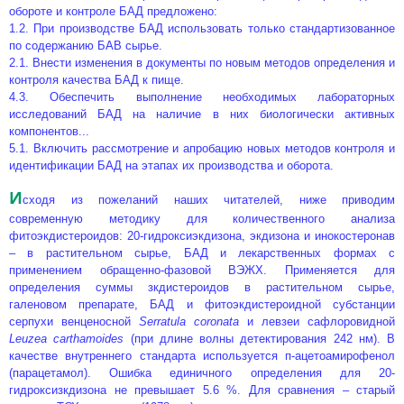
обороте и контроле БАД предложено:
1.2. При производстве БАД использовать только стандартизованное
по содержанию БАВ сырье.
2.1. Внести изменения в документы по новым методов определения и
контроля качества БАД к пище.
4.3. Обеспечить выполнение необходимых лабораторных
исследований БАД на наличие в них биологически активных
компонентов...
5.1. Включить рассмотрение и апробацию новых методов контроля и
идентификации БАД на этапах их производства и оборота.
И
сходя из пожеланий наших читателей, ниже приводим
современную методику для количественного анализа
фитоэкдистероидов: 20-гидроксиэкдизона, экдизона и инокостеронав
– в растительном сырье, БАД и лекарственных формах с
применением обращенно-фазовой ВЭЖХ. Применяется для
определения суммы зкдистероидов в растительном сырье,
галеновом препарате, БАД и фитоэкдистероидной субстанции
серпухи венценосной
Serratula coronata
и левзеи сафлоровидной
Leuzea carthamoides
(при длине волны детектирования 242 нм). В
качестве внутреннего стандарта используется п-ацетоамирофенол
(парацетамол). Ошибка единичного определения для 20-
гидроксизкдизона не превышает 5.6 %. Для сравнения – старый