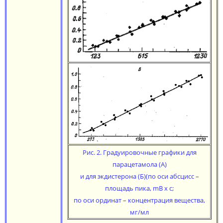
Рис. 2. Градуировочные графики для
парацетамола (А)
и для экдистерона (Б)(по оси абсцисс –
площадь пика, mB х с;
по оси ординат – концентрация вещества,
мг/мл