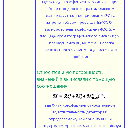
где
А
и А
– коэффициенты, учитывающие
1
2
объем исходного экстракта, аликвоту
экстракта для концентрирования ЭС на
патроне и объем пробы для ВЭЖХ;
K
–
i
калибровочный коэффициент ФЭС;
S
–
i
площадь хроматографического пика ФЭС;
S
с
– площадь пика ВС, мВ х с;
а
– навеска
растительного сырья, мг;
m
– масса ВС в
c
пробе, мг
Относительную погрешность
значений Х вычисляли с помощью
соотношения:
где
К
– коэффициент относительной
(i/c)
чувствительности детектора к
определяемому компоненту ФЭС и
стандарту, который рассчитывали, используя