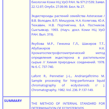
биологии Коми НЦ УрО РАН. № 97121539; Заявл.
22.12.97; Опубл. 27.09.99. Бюл. № 27.
Экдистероиды растений семейства Asteraceae /
В.В. Володин, В.П. Мишуров, Н.А. Колегова, Ю.А.
Тюкавин, Н.В. Портнягнна, Б.А. Постников.
Сыктывкар, 1993. (Науч. докл. Коми НЦ УрО
РАН. Вып. 319).
Якубова М.Р., Генкина Г.Л., Шакиров Т.Т.,
Абубакиров Н.К.
Хроматоспектрофотометрический метод
определения экдистерона в растительном
сырые // Химия природных соединений. 1978.
№ 6. С. 737-740.
Lаfont R., Реnnеtiеr J.-L., Аndriаnjаfitrimо М.
Sample processing for hiпg-реrfопnасе liquid
chromatography of ecdysteroids // J.
Chromatography, 1982. Vol. 236. P.137-149.
SUMMARY
ТНЕ МЕТНОО OF INTERNAL STANDARD FOR
DETERMINATION OF ECDYSTEROIDS