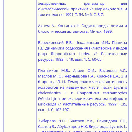
лекарственных препаратор для
онкологической практики // Фармакология и
токсикологня. 1991. Т. 54, № 6. С. 3-7.
Ахрем А., Ковганко Н. Экдистероиды: химия и
биологическая активность. Минск, 1989.
Вересковский В.В., Чекалинская И.И., Пашина
Г.В. Динамика содержания зклисгерона у видов
рода Rhaponticum Ludw. // Растительные
ресурсы, 1983. Т. 19, вып. 1. С. 60-65.
Плотников М.Б., Алиев О.И., Васильев А.С.,
Маслов М.Ю., Чернышова Г.А., Краснов Е.А., З и
б арс в а Л. Н. Гемореолотяческая активность
экстрактов из надземной части части Lychпis
chalcedoпica L. и Rhapoпticит carthamo;des
(Willd.) Iljin при эксперимеи¬тальном инфаркте
миокарда // Растительные ресурсы, 1999. Т.35,
вып. 1. С. 103-107.
Зибарева Л.Н., Балтаев У.А., Свиридова Т.П.,
Саатов З., Абубакиров Н.К. Виды рода Lychпis L.