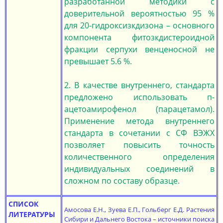
разработанной методики с
доверительной вероятностью 95 %
для 20-гидроксизкдизона – основного
компонента фитозкдистероидной
фракции серпухи венценосной не
превышает 5.6 %.
2. В качестве внутреннего, стандарта
предложено использовать п-
ацетоамирофенол (парацетамол).
Применение метода внутреннего
стандарта в сочетании с СФ ВЭЖХ
позволяет повысить точность
количественного определения
индивидуальных соединений в
сложном по составу образце.
СПИСОК
Амосова Е.Н., Зуева Е.П., Гольберг Е.Д. Растения
ЛИТЕРАТУРЫ
Сибири и Дальнего Востока – источники поиска