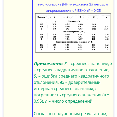
инокостерона (ИН) и экдизона (Е) методом
микроколоночной ВЭЖХ (P = 0.95)
Примечание.
X
– среднее значение,
S
– среднее квадратичное отклонение,
S
– ошибка среднего квадратичного
x
отклонения,
Δx
– доверительный
интервал среднего значения, ε –
погрешность среднего значения (а =
0.95),
n
– число определений.
Согласно полученным результатам,