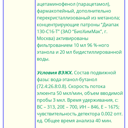
ацетаминофенол (парацетамол),
фармакопейный, дополнительно
перекристаллизованый из метанола;
концентрирующие патроны “Диапак
130-С16-Т” (ЗАО “БиоХимМак”, г.
Москва) активированы
фильтрованием 10 мл 96 %-ного
этанола и 20 мл бидистиллированной
воды.
Условия ВЭЖХ.
Состав подвижной
фазы: вода-этанол-бутанол
(72.4:26.8:0.8). Скорость потока
элюента 50 мкл/мин, объем вводимой
пробы З мкл. Время удерживания, с:
ВС – 313, 20Е – 700, ИН – 846, Е – 1675;
чувствительность детектора 0.002 опт.
ед. Общее время анализа 40 мин.