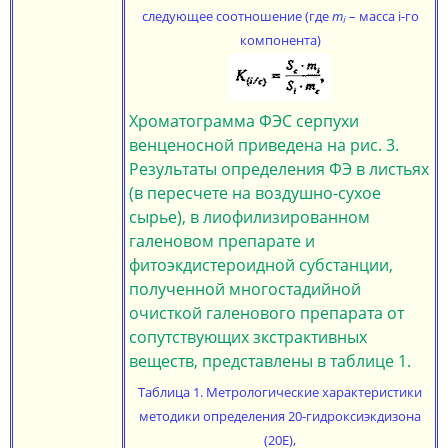
следующее соотношение (где
m
– масса i-го
i
компонента)
Хроматограмма ФЭС серпухи
венценосной приведена на рис. 3.
Результаты определения ФЭ в листьях
(в пересчете на воздушно-сухое
сырье), в лиофилизированном
галеновом препарате и
фитоэкдистероидной субстанции,
полученной многостадийной
очисткой галенового препарата от
сопутствующих зкстрактивных
веществ, представлены в таблице 1.
Таблица 1. Метрoлогические характеристики
методики определения 20-гидроксиэкдизона
(20Е),