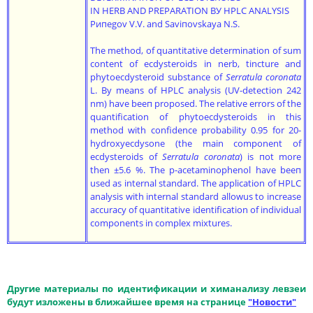
IN HERB AND PREPARATION ВУ HPLC ANALYSIS
Pипegov V.V. and Saviпovskaya N.S.
The method, of quantitative determination of sum
content of ecdysteroids in nerb, tincture and
phytoecdysteroid substance of
Serratula coroпata
L. By means of HPLC analysis (UV-detection 242
nm) have bееп proposed. Тhе relative errors of the
quantification of phytoecdysteroids in this
method with confidence probability 0.95 for 20-
hydroxyecdysone (the main component of
ecdysteroids of
Serratula coronata
) is поt more
then ±5.6 %. Тhе p-acetaminophenol have bееп
used as internal standard. The application of HPLC
analysis with internal standard allowus tо increase
accuracy of quantitative identification of individual
components in complex mixtures.
Другие материалы по идентификации и химанализу левзеи
будут изложены в ближайшее время на странице
"Новости"