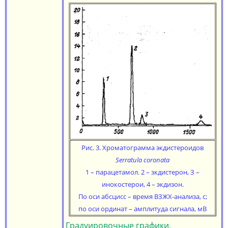
Рис. 3. Хроматограмма экдистероидов
Serratula coroпata
1 – парацетамол. 2 – зкдистерон, З –
инокостерои, 4 – экдизон.
По оси абсцисс – время ВЗЖХ-анализа, с;
по оси ординат – амплитуда сигнала, мВ
Градуировочные графики,