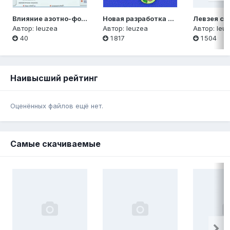
Влияние азотно-фосфорных удобрений на рост и продуктивность серпухи венценосной
Новая разработка для рынка БАД: экдистерон содержащая субстанция из листьевой части левзеи сафлоровидной и серпухи
Автор:
leuzea
Автор:
leuzea
Автор:
leu
40
1 817
1 504
Наивысший рейтинг
Оценённых файлов ещё нет.
Самые скачиваемые