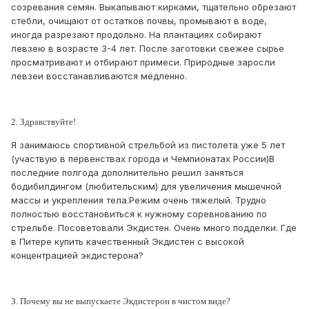
созревания семян. Выкапывают кирками, тщательно обрезают
стебли, очищают от остатков почвы, промывают в воде,
иногда разрезают продольно. На плантациях собирают
левзею в возрасте 3-4 лет. После заготовки свежее сырье
просматривают и отбирают примеси. Природные заросли
левзеи восстанавливаются медленно.
2. Здравствуйте!
Я занимаюсь спортивной стрельбой из пистолета уже 5 лет
(участвую в первенствах города и Чемпионатах России)В
последние полгода дополнительно решил заняться
бодибилдингом (любительским) для увеличения мышечной
массы и укрепления тела.Режим очень тяжелый. Трудно
полностью восстановиться к нужному соревнованию по
стрельбе. Посоветовали Экдистен. Очень много подделки. Где
в Питере купить качественный Экдистен с высокой
концентрацией экдистерона?
3. Почему вы не выпускаете Экдистерон в чистом виде?