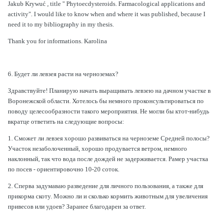
Jakub Krywuć , title " Phytoecdysteroids. Farmacological applications and
activity". I would like to know when and where it was published, because I
need it to my bibliography in my thesis.
Thank you for informations.
Karolina
6. Будет ли левзея расти на черноземах?
Здравствуйте! Планирую начать выращивать левзею на дачном участке в
Воронежской области. Хотелось бы немного проконсультироваться по
поводу целесообразности такого мероприятия. Не могли бы ктот-нибудь
вкратце ответить на следующие вопросы:
1. Сможет ли левзея хорошо развиваться на черноземе Средней полосы?
Участок незаболоченный, хорошо продувается ветром, немного
наклонный, так что вода после дождей не задерживается. Рамер участка
по посев - ориентировочно 10-20 соток.
2. Сперва задумаваю разведение для личного пользования, а также для
прикорма скоту. Можно ли и сколько кормить животным для увеличения
привесов или удоев? Заранее благодарен за ответ.