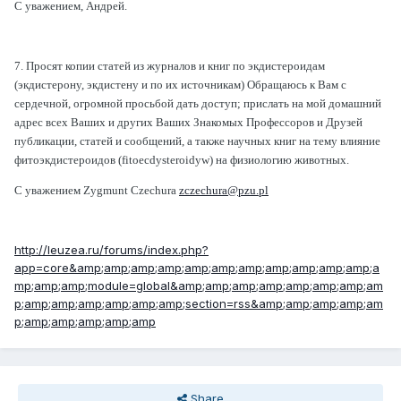
С уважением, Андрей.
7. Просят копии статей из журналов и книг по экдистероидам
(экдистерону, экдистену и по их источникам)
Обращаюсь к Вам с
сердечной, огромной просьбой дать доступ; прислать на мой домашний
адрес всех Ваших и других Ваших Знакомых Профессоров и Друзей
публикации, статей и сообщений, а также научных книг на тему влияние
фитоэкдистероидов (fitoecdysteroidуw) на физиологию животных.
С уважением Zygmunt Czechura
zczechura@pzu.pl
http://leuzea.ru/forums/index.php?
app=core&amp;amp;amp;amp;amp;amp;amp;amp;amp;amp;amp;a
mp;amp;amp;module=global&amp;amp;amp;amp;amp;amp;amp;am
p;amp;amp;amp;amp;amp;amp;section=rss&amp;amp;amp;amp;am
p;amp;amp;amp;amp;amp
Share