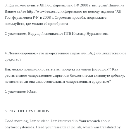
3. Где можно купить ХII Гос. фармакопею РФ 2008 г. выпуска?
Нашли на
Вашем сайте
http://www.leuzea.ru
информацию по поводу издания "ХII
Гос. фармакопеи РФ" в 2008 г. Огромная просьба, подскажите,
пожалуйста, где можно её приобрести
С уважением, Ведущий специалист ПТБ Ильсияр Нурхаметова
4. Левзея-порошок - это лекарственное сырье или БАД или лекартсвенное
средство?
Как можно позиционировать этот продукт из левзеи (порошок)? Как
растительное лекарственное сырье или биологически активную добавку,
не является ли она самостоятельным лекарственным средством?
С уважением Юлия
5. PHYTOECDYSTEROIDS
Good morning, I am student. I am interested in Your research about
phytoecdysteroids. I read your research in polish, which was translated by