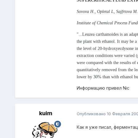
SUPERCRITICAL FLUID EX
Sovova H., Opletal L, Sajfrtova M
Institute of Chemical Process Fun
"...Leuzea carthamoides is an adap
the plant with ethanol. It may be a
the level of 20-hydroxyecdysone in 
extraction conditions were varied 
were compared with the results of 
quantitatively removed from the l
lower by 30% than with ethanol but
Информацию привел Nic
kuim
Опубликовано
10 Февраля 20
Как я уже писал, ферментац