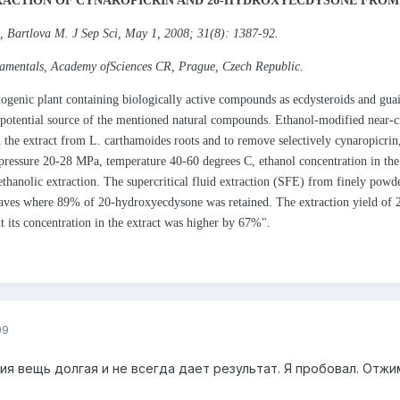
TRACTION OF CYNAROPICRIN AND 20-HYDROXYECDYSONE FROM
., Bartlova M. J Sep Sci, May 1, 2008; 31(8): 1387-92.
damentals, Academy ofSciences CR, Prague, Czech Republic.
togenic plant containing biologically active compounds as ecdysteroids and guai
 potential source of the mentioned natural compounds. Ethanol-modified near-cr
the extract from L. carthamoides roots and to remove selectively cynaropicrin, 
(pressure 20-28 MPa, temperature 40-60 degrees C, ethanol concentration in the
ethanolic extraction. The supercritical fluid extraction (SFE) from finely pow
eaves where 89% of 20-hydroxyecdysone was retained. The extraction yield of
 its concentration in the extract was higher by 67%".
09
ия вещь долгая и не всегда дает результат. Я пробовал. Отж