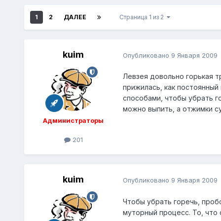
1
2
ДАЛЕЕ
Страница 1 из 2
kuim
Опубликовано
9 Января 2009
Левзея довольно горькая тра
прижилась, как постоянный 
способами, чтобы убрать г
можно выпить, а отжимки су
Администраторы
201
kuim
Опубликовано
9 Января 2009
Чтобы убрать горечь, пробо
муторный процесс. То, что