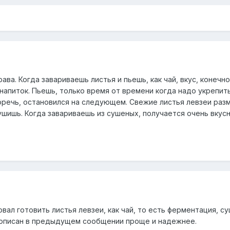
ва. Когда завариваешь листья и пьешь, как чай, вкус, конечно,
напиток. Пьешь, только время от времени когда надо укрепит
оречь, остановился на следующем. Свежие листья левзеи раз
шишь. Когда завариваешь из сушеных, получается очень вкусны
вал готовить листья левзеи, как чай, то есть ферментация, су
 описан в предыдущем сообщении проще и надежнее.