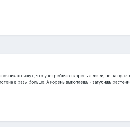
вочниках пишут, что употребляют корень левзеи, но на практи
дистена в разы больше. А корень выкопаешь - загубишь растени