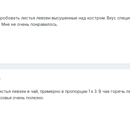
9
робовать листья левзеи высушенные над костром. Вкус специф
 Мне не очень понравилось.
9
тья левзеи в чай, примерно в пропорции 1 к 3. В чае горечь л
ровья очень полезно.