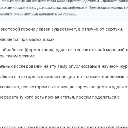
только время от времени когда надо укрепить организм. Пробовал готов
Свежие листья левзеи размалываешь на кофемолке. Затем отжимаешь с
учается очень вкусный напиток и не горький.
екоторой горечи левзеи существует, в отличие от серпухи.
оявляется при малых дозах.
обработке (ферментация) удается в значительной мере избав
при таком режиме.
льных исследований на эту тему опубликованы в научном жур
бщают, что горечь вызывает вещество - сексвитерпеновый л
хнологию, при котором вызывающие горечь вещества удаляютс
еферате (у кого есть полная статья, просим поделиться):