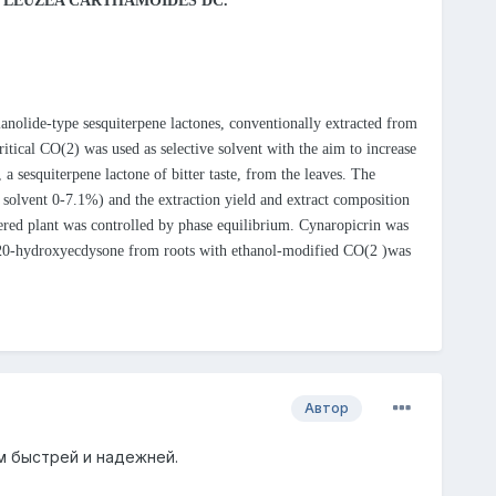
 LEUZEA CARTHAMOIDES DC.
anolide-type sesquiterpene lactones, conventionally extracted from
itical CO(2) was used as selective solvent with the aim to increase
a sesquiterpene lactone of bitter taste, from the leaves. The
 solvent 0-7.1%) and the extraction yield and extract composition
dered plant was controlled by phase equilibrium. Cynaropicrin was
 20-hydroxyecdysone from roots with ethanol-modified CO(2 )was
Автор
им быстрей и надежней.