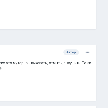
Автор
ке это муторно - выкопать, отмыть, высушить. То ли
е.