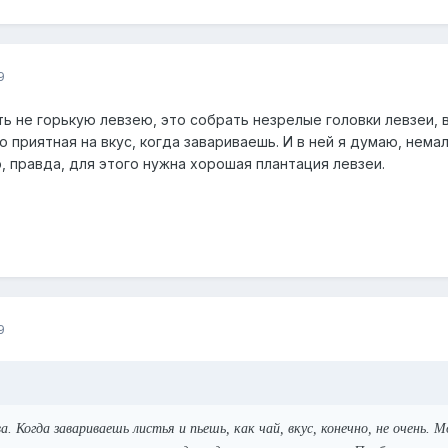
9
ь не горькую левзею, это собрать незрелые головки левзеи, 
о приятная на вкус, когда завариваешь. И в ней я думаю, нем
, правда, для этого нужна хорошая плантация левзеи.
9
а. Когда завариваешь листья и пьешь, как чай, вкус, конечно, не очень.