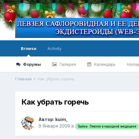
Browse
Activity
Форумы
Галерея
Календарь
Home
Главная
Как убрать горечь
Как убрать горечь
Автор:
kuim
,
9 Января 2009
в
Байки: Левзея в народной медицине