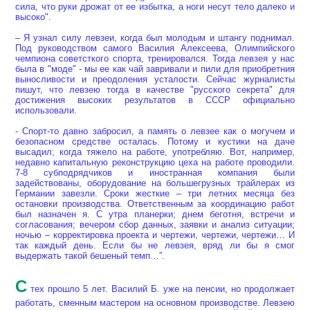
сила, что руки дрожат от ее избытка, а ноги несут тело далеко и
высоко".
– Я узнал силу левзеи, когда был молодым и штангу поднимал.
Под руководством самого Василия Алексеева, Олимпийского
чемпиона советсткого спорта, тренировался. Тогда левзея у нас
была в "моде" - мы ее как чай завривали и пили для приобретния
выносливости и преодоления усталости. Сейчас журналисты
пишут, что левзею тогда в качестве "русского секрета" для
достижения высоких результатов в СССР официально
использовали.
- Спорт-то давно забросил, а память о левзее как о могучем и
безопасном средстве осталась. Потому и кустики на даче
высадил; когда тяжело на работе, употребляю. Вот, например,
недавно капитальную реконструкцию цеха на работе проводили.
7-8 субподрядчиков и иностранная компания были
задействованы, оборудование на большегрузных трайлерах из
Германии завезли. Сроки жесткие – три летних месяца без
остановки производства. Ответственным за координацию работ
был назначен я. С утра планерки; днем беготня, встречи и
согласования; вечером сбор данных, заявки и анализ ситуации;
ночью – корректировка проекта и чертежи, чертежи, чертежи… И
так каждый день. Если бы не левзея, вряд ли бы я смог
выдержать такой бешеный темп…”.
С
тех прошло 5 лет. Василий Б. уже на пенсии, но продолжает
работать, сменным мастером на основном производстве. Левзею