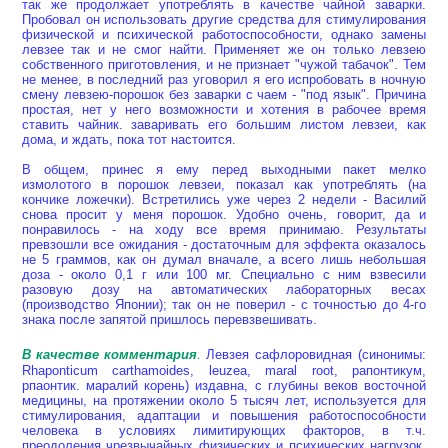
так же продолжает употреблять в качестве чайной заварки.
Пробовал он использовать другие средства для стимулирования
физической и психической работоспособности, однако замены
левзее так и не смог найти. Применяет же он только левзею
собственного приготовления, и не признает "чужой табачок". Тем
не менее, в последний раз уговорил я его испробовать в ночную
смену левзею-порошок без заварки с чаем - "под язык". Причина
простая, нет у него возможности и хотения в рабочее время
ставить чайник. заваривать его большим листом левзеи, как
дома, и ждать, пока тот настоится.
В общем, принес я ему перед выходными пакет мелко
измолотого в порошок левзеи, показал как употреблять (на
кончике ложечки). Встретились уже через 2 недели - Василий
снова просит у меня порошок. Удобно очень, говорит, да и
понравилось - на ходу все время принимаю. Результаты
превзошли все ожидания - достаточным для эффекта оказалось
не 5 граммов, как он думал вначале, а всего лишь небольшая
доза - около 0,1 г или 100 мг. Специально с ним взвесили
разовую дозу на автоматических лабораторных весах
(производство Японии); так он не поверил - с точностью до 4-го
знака после запятой пришлось перевзвешивать.
В качестве комментария
.
Левзея сафлоровидная (синонимы:
Rhaponticum carthamoides, leuzea, maral root, рапонтикум,
рпаонтик. маралий корень) издавна, с глубины веков восточной
медицины, на протяжении около 5 тысяч лет, используется для
стимулирования, адаптации и повышения работоспособности
человека в условиях лимитирующих факторов, в т.ч.
преодоления чрезвычайных физических и психических нагрузок.