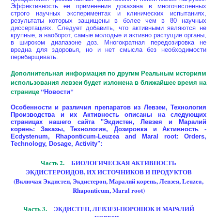
Эффективность ее применения доказана в многочисленных
строго научных экспериментах и клинических испытаниях,
результаты которых защищены в более чем в 80 научных
диссертациях. Следует добавить, что активными являются не
крупные, а наоборот, самые молодые и активно растущие органы,
в широком диапазоне доз. Многократная передозировка не
вредна для здоровья, но и нет смысла без необходимости
перебарщивать.
Дополнительная информация по другим Реальным историям
использования левзеи будет изложена в ближайшее время на
странице
"Новости"
Особенности и различия препаратов из Левзеи, Технология
Производства и их Активность описаны на следующих
страницах нашего сайта "Экдистен, Левзея и Маралий
корень: Заказы, Технология, Дозировка и Активность -
Ecdystenum, Rhaponticum-Leuzea and Maral root: Orders,
Technology, Dosage, Activity":
Часть 2.
БИОЛОГИЧЕСКАЯ АКТИВНОСТЬ
ЭКДИСТЕРОИДОВ, ИХ ИСТОЧНИКОВ И ПРОДУКТОВ
(Включая Экдистен, Экдистерон, Маралий корень, Левзея, Leuzea,
Rhaponticum, Maral root)
Часть 3.
ЭКДИСТЕН, ЛЕВЗЕЯ-ПОРОШОК И МАРАЛИЙ