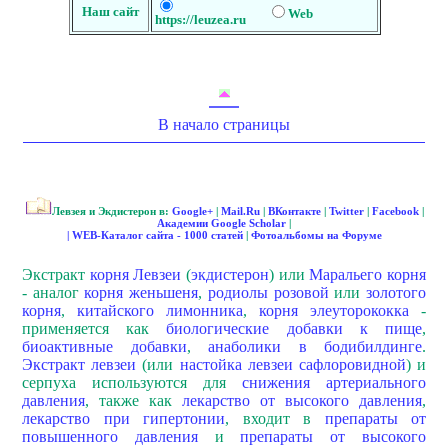
Наш сайт
Web
https://leuzea.ru
В начало страницы
Левзея и Экдистерон в:
Google+
|
Mail.Ru
|
ВКонтакте
|
Twitter
|
Facebook
|
Академии Google Scholar
|
|
WEB-Каталог сайта - 1000 статей
|
Фотоальбомы на Форуме
Экстракт
корня Левзеи
(
экдистерон
) или
Маральего корня
- аналог
корня женьшеня
,
родиолы розовой
или
золотого
корня
,
китайского лимонника
,
корня элеуторококка
-
применяется как
биологические добавки к пище
,
биоактивные добавки
,
анаболики в бодибилдинге
.
Экстракт левзеи
(или
настойка левзеи сафлоровидной
) и
серпуха используются для
снижения артериального
давления
, также как
лекарство от высокого давления
,
лекарство при гипертонии
, входит в
препараты от
повышенного давления
и
препараты от высокого